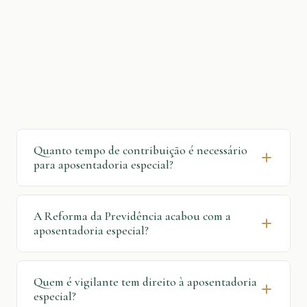
Quanto tempo de contribuição é necessário
para aposentadoria especial?
Depende do grau de risco da atividade.
15
anos
para risco máximo (mineração
A Reforma da Previdência acabou com a
subterrânea);
20 anos
para risco médio
aposentadoria especial?
(mineração de superfície, asbestos);
25 anos
Não. A EC 103/2019 manteve o benefício, mas
para risco padrão (a maioria: vigilantes,
criou regra de transição com pontos (66, 76
enfermeiros, eletricistas, soldadores, etc.).
Quem é vigilante tem direito à aposentadoria
ou 86 dependendo do grau de risco) para
especial?