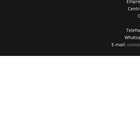
Empres
Centr
Telefo
Whats
E-mail:
conta