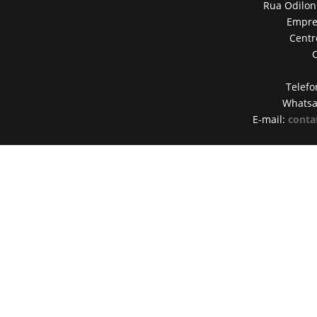
Rua Odilon
Empres
Centr
Telefo
Whats
E-mail:
conta