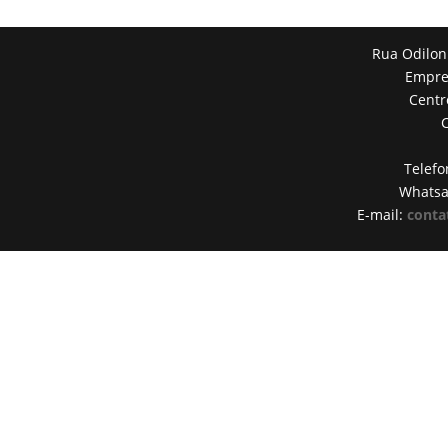
Rua Odilon
Empres
Centr
Telefo
Whats
E-mail:
conta