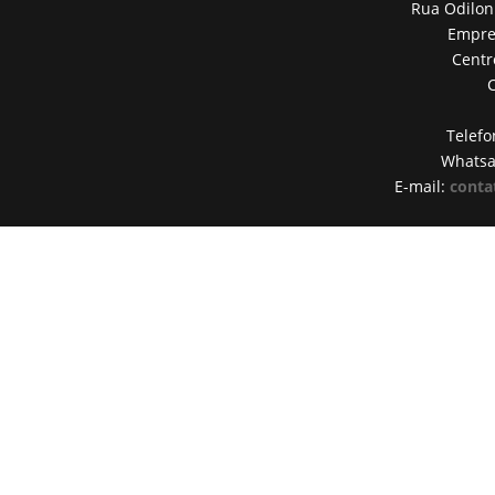
Rua Odilon
Empres
Centr
Telefo
Whats
E-mail:
conta