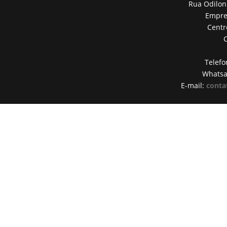
Rua Odilon
Empres
Centr
Telefo
Whats
E-mail:
conta