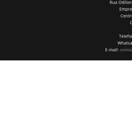
Rua Odilon
Empres
Centr
Telefo
Whats
E-mail:
conta