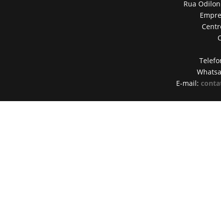
Rua Odilon
Empres
Centr
Telefo
Whats
E-mail:
conta