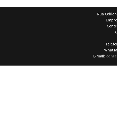
Rua Odilon
Empres
Centr
Telefo
Whats
E-mail:
conta