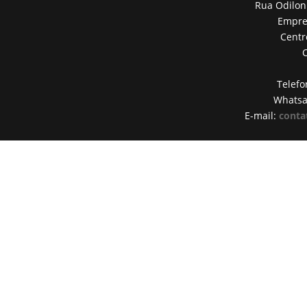
Rua Odilon
Empres
Centr
Telefo
Whats
E-mail:
conta