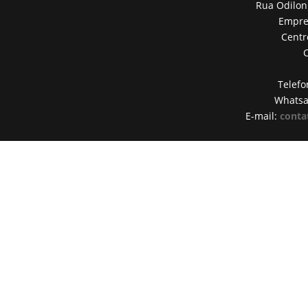
Rua Odilon
Empres
Centr
Telefo
Whats
E-mail:
conta