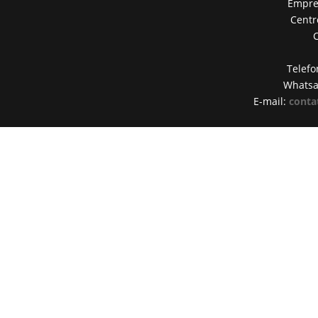
Empres
Centr
Telefo
Whats
E-mail:
conta