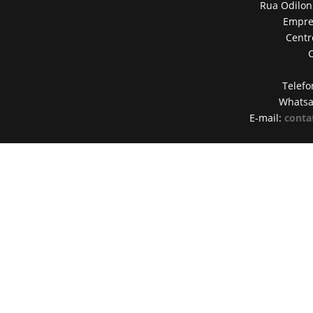
Rua Odilon
Empres
Centr
Telefo
Whats
E-mail:
conta