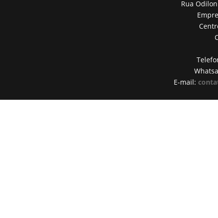
Rua Odilon
Empres
Centr
Telefo
Whats
E-mail:
conta