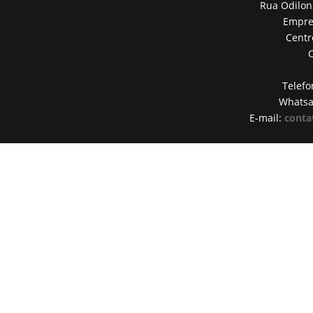
Rua Odilon
Empres
Centr
Telefo
Whats
E-mail:
conta