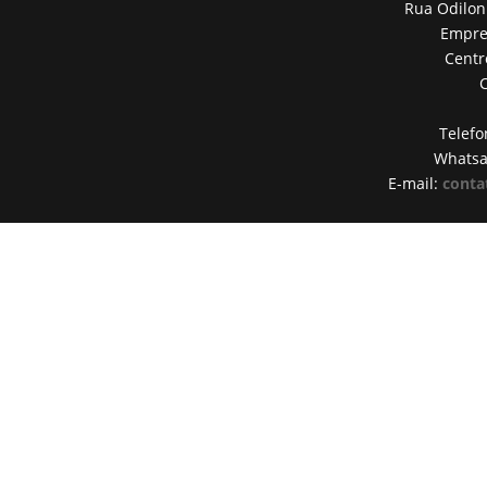
Rua Odilon
Empres
Centr
Telefo
Whats
E-mail:
conta