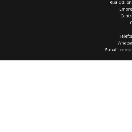
Rua Odilon
Empres
Centr
Telefo
Whats
E-mail:
conta