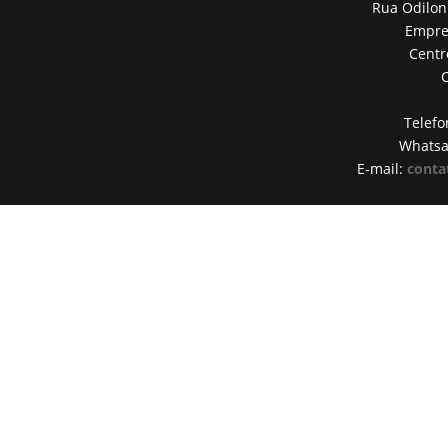
Rua Odilon
Empres
Centr
Telefo
Whats
E-mail:
conta