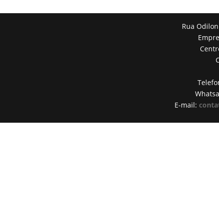
Rua Odilon
Empres
Centr
Telefo
Whats
E-mail:
conta