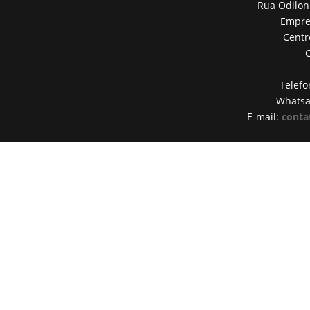
Rua Odilon
Empres
Centr
Telefo
Whats
E-mail:
conta