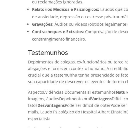
ou reclamações ignoradas.
Relatórios Médicos e Psicológicos:
Laudos que co
de ansiedade, depressão ou estresse pós-traumát
Gravações:
Áudios ou vídeos (obtidos legalmente
Contracheques e Extratos:
Comprovação de descon
constrangimento financeiro.
Testemunhos
Depoimentos de colegas, ex-funcionários ou tercei
alegações e fornecem contexto humano. A credibilida
crucial que a testemunha tenha presenciado os fat
sua capacidade de descrever os eventos de forma cl
AspectoEvidências DocumentaisTestemunhos
Natur
imagens, áudiosDepoimento oral
Vantagens
Difícil 
fatos
Desvantagens
Pode ser difícil de obterPode se
mails, Laudo Psicológico do Hospital Albert Einste
especialista