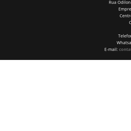
Rua Odilon
Empres
Centr
Telefo
Whats
E-mail:
conta