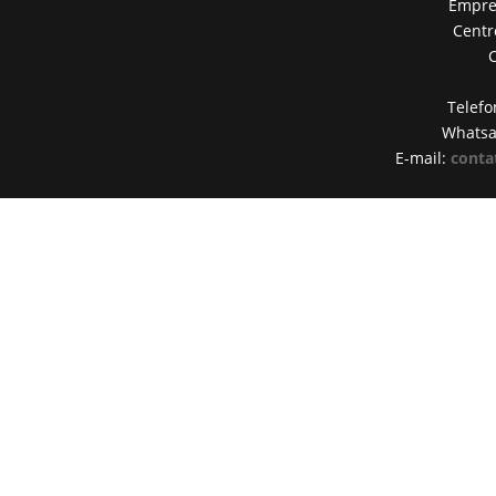
Empres
Centr
Telefo
Whats
E-mail:
conta