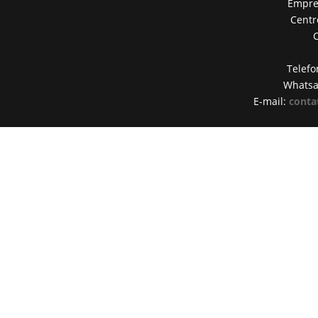
Empres
Centr
Telefo
Whats
E-mail:
conta