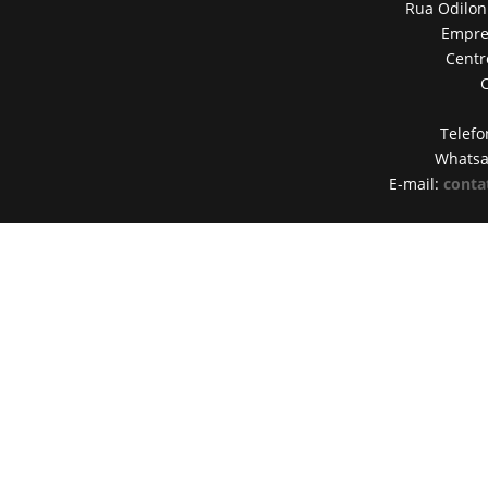
Rua Odilon
Empres
Centr
Telefo
Whats
E-mail:
conta