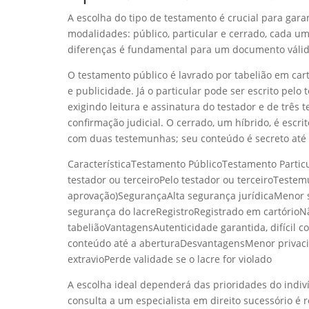
A escolha do tipo de testamento é crucial para garan
modalidades: público, particular e cerrado, cada u
diferenças é fundamental para um documento válido 
O testamento público é lavrado por tabelião em car
e publicidade. Já o particular pode ser escrito pelo
exigindo leitura e assinatura do testador e de três 
confirmação judicial. O cerrado, um híbrido, é escri
com duas testemunhas; seu conteúdo é secreto até a 
CaracterísticaTestamento PúblicoTestamento Partic
testador ou terceiroPelo testador ou terceiroTes
aprovação)SegurançaAlta segurança jurídicaMenor se
segurança do lacreRegistroRegistrado em cartórioNã
tabeliãoVantagensAutenticidade garantida, difícil co
conteúdo até a aberturaDesvantagensMenor privacid
extravioPerde validade se o lacre for violado
A escolha ideal dependerá das prioridades do indiv
consulta a um especialista em direito sucessório é