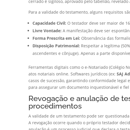
cerrado é sigiloso, aprovado pelo tabelião, revelado
Para a validade do testamento, alguns requisitos são
Capacidade Civil:
O testador deve ser maior de 16
Livre Vontade:
A manifestação deve ser espontâne
Forma Prescrita em Lei:
Observância das formalida
Disposição Patrimonial:
Respeitar a legítima (50
ascendentes e cônjuge). Apenas a parte disponíve
Ferramentas digitais como o e-Notariado (Colégio Not
atos notariais online. Softwares jurídicos (ex:
SAJ A
casos de sucessão, garantindo conformidade legal e 
para assegurar um documento inquestionável e fiel 
Revogação e anulação de te
procedimentos
A validade de um testamento pode ser questionada e
A revogação ocorre quando o próprio testador decide
anulação é um processo judicial que declara o testa