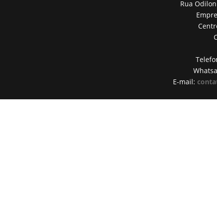
Rua Odilon
Empres
Centr
Telefo
Whats
E-mail:
conta