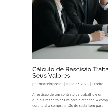
Cálculo de Rescisão Trabal
Seus Valores
por
marcelojardim
|
maio 27, 2026
|
Direito
A rescisão de um contrato de trabalho é um m
que diz respeito aos valores a receber. A co
essencial a compreensão de cada item para...