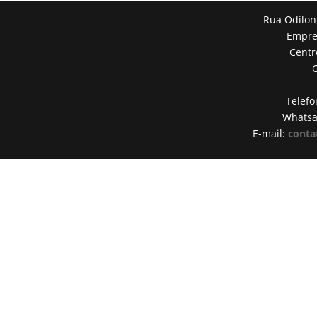
Rua Odilon
Empres
Centr
Telefo
Whats
E-mail:
conta