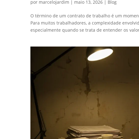
por
marcelojardim
|
maio 13, 2026
|
Blog
O término de um contrato de trabalho é um moment
Para muitos trabalhadores, a complexidade envolvi
especialmente quando se trata de entender os valore