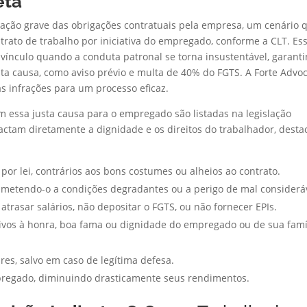
eta
lação grave das obrigações contratuais pela empresa, um cenário 
ato de trabalho por iniciativa do empregado, conforme a CLT. Es
 vínculo quando a conduta patronal se torna insustentável, garant
ta causa, como aviso prévio e multa de 40% do FGTS. A Forte Advo
s infrações para um processo eficaz.
m essa justa causa para o empregado são listadas na legislação
actam diretamente a dignidade e os direitos do trabalhador, dest
 por lei, contrários aos bons costumes ou alheios ao contrato.
bmetendo-o a condições degradantes ou a perigo de mal considerá
trasar salários, não depositar o FGTS, ou não fornecer EPIs.
sivos à honra, boa fama ou dignidade do empregado ou de sua famíl
es, salvo em caso de legítima defesa.
pregado, diminuindo drasticamente seus rendimentos.