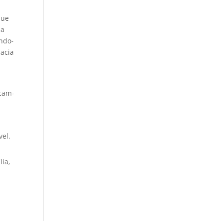
que
sa
indo-
cacia
acam-
vel.
ia,