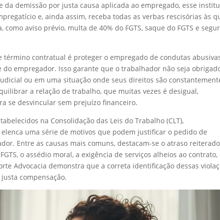
e da demissão por justa causa aplicada ao empregado, esse institu
mpregatício e, ainda assim, receba todas as verbas rescisórias às q
a, como aviso prévio, multa de 40% do FGTS, saque do FGTS e segur
 término contratual é proteger o empregado de condutas abusiva
 do empregador. Isso garante que o trabalhador não seja obrigad
dicial ou em uma situação onde seus direitos são constantement
quilibrar a relação de trabalho, que muitas vezes é desigual,
ra se desvincular sem prejuízo financeiro.
abelecidos na Consolidação das Leis do Trabalho (CLT),
o elenca uma série de motivos que podem justificar o pedido de
or. Entre as causas mais comuns, destacam-se o atraso reiterad
GTS, o assédio moral, a exigência de serviços alheios ao contrato, 
Forte Advocacia demonstra que a correta identificação dessas viola
 a justa compensação.