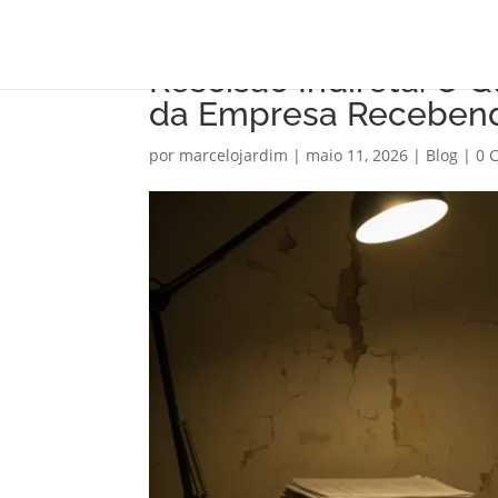
Rescisão Indireta: O 
da Empresa Receben
por
marcelojardim
|
maio 11, 2026
|
Blog
|
0 