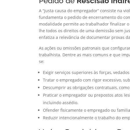
Pedido de
Rescisão Indir
A “justa causa do empregador” consiste na vio
fundamenta o pedido de encerramento do contr
modalidade permite ao trabalhador finalizar o
lhe todos os direitos de uma demissão sem jus
enfatiza a relevância de documentar provas da
As ações ou omissões patronais que configura
trabalhista. Dentre as mais comuns e que imp
se:
Exigir serviços superiores às forças, vedados
Tratar o empregado com rigor excessivo, su
Descumprir as obrigações contratuais, como a
Praticar o empregador ou prepostos atos le
incluindo assédio.
Ofender fisicamente o empregado ou familiar
Reduzir intencionalmente o trabalho do em