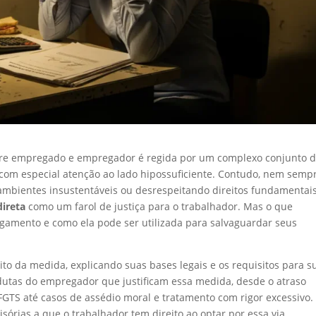
 entre empregado e empregador é regida por um complexo conjunto 
 com especial atenção ao lado hipossuficiente. Contudo, nem semp
mbientes insustentáveis ou desrespeitando direitos fundamentais
direta
como um farol de justiça para o trabalhador. Mas o que
igamento e como ela pode ser utilizada para salvaguardar seus
o da medida, explicando suas bases legais e os requisitos para s
ndutas do empregador que justificam essa medida, desde o atraso
 FGTS até casos de assédio moral e tratamento com rigor excessivo.
sórias a que o trabalhador tem direito ao optar por essa via,