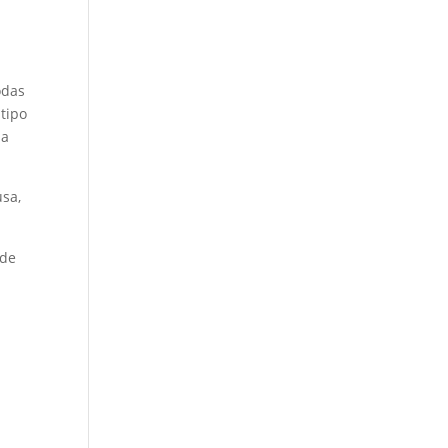
odas
tipo
da
usa,
ode