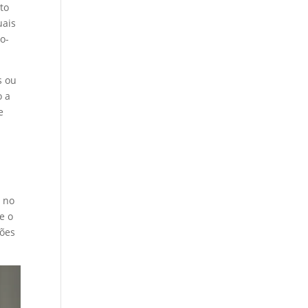
to
uais
o-
s ou
o a
e
o no
e o
ções