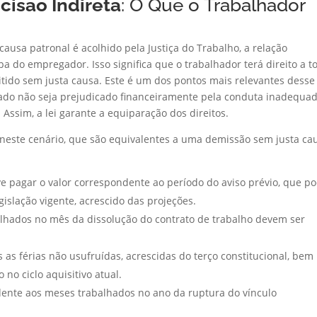
cisão Indireta
: O Que o Trabalhador
usa patronal é acolhido pela Justiça do Trabalho, a relação
a do empregador. Isso significa que o trabalhador terá direito a t
itido sem justa causa. Este é um dos pontos mais relevantes desse 
ado não seja prejudicado financeiramente pela conduta inadequa
 Assim, a lei garante a equiparação dos direitos.
s neste cenário, que são equivalentes a uma demissão sem justa ca
 pagar o valor correspondente ao período do aviso prévio, que p
islação vigente, acrescido das projeções.
lhados no mês da dissolução do contrato de trabalho devem ser
 as férias não usufruídas, acrescidas do terço constitucional, bem
no ciclo aquisitivo atual.
ente aos meses trabalhados no ano da ruptura do vínculo