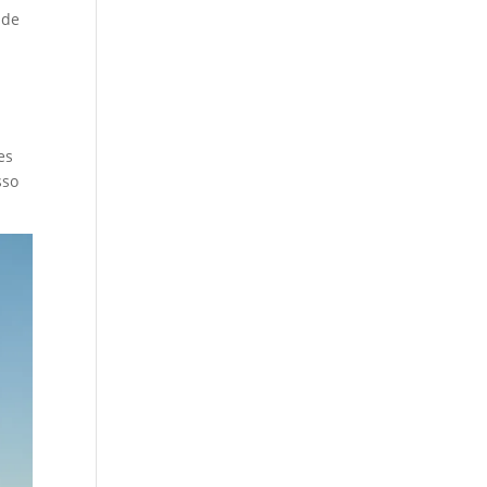
 de
es
sso