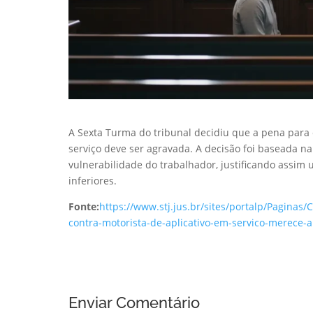
A Sexta Turma do tribunal decidiu que a pena para 
serviço deve ser agravada. A decisão foi baseada n
vulnerabilidade do trabalhador, justificando assim 
inferiores.
Fonte:
https://www.stj.jus.br/sites/portalp/Pagina
contra-motorista-de-aplicativo-em-servico-merece
Enviar Comentário