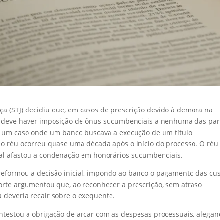
iça (STJ) decidiu que, em casos de prescrição devido à demora na
ão deve haver imposição de ônus sucumbenciais a nenhuma das par
m um caso onde um banco buscava a execução de um título
o do réu ocorreu quase uma década após o início do processo. O réu
nicial afastou a condenação em honorários sucumbenciais.
) reformou a decisão inicial, impondo ao banco o pagamento das cu
corte argumentou que, ao reconhecer a prescrição, sem atraso
a deveria recair sobre o exequente.
contestou a obrigação de arcar com as despesas processuais, alega