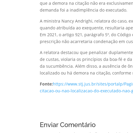
que a demora na citação não era exclusivame
demanda foi a inadimplência do executado.
A ministra Nancy Andrighi, relatora do caso, e
quando atribuída ao exequente, resultaria ape
Em 2021, o artigo 921, parágrafo 5º, do Código
prescrição não acarretaria condenação em cu
A relatora destacou que penalizar duplament
de custas, violaria os princípios da boa-fé e 
da sucumbência. Além disso, a ausência de ô
localizado ou há demora na citação, conforme 
Fonte:
https://www.stj.jus.br/sites/portalp/P
citacao-ou-nao-localizacao-do-executado-nao
Enviar Comentário