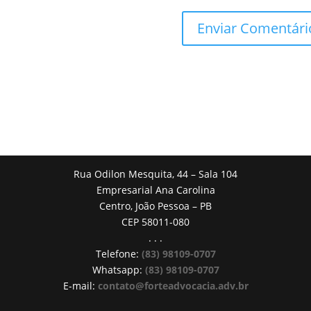
Rua Odilon Mesquita, 44 – Sala 104
Empresarial Ana Carolina
Centro, João Pessoa – PB
CEP 58011-080
. . .
Telefone:
(83) 98109-0707
Whatsapp:
(83) 98109-0707
E-mail:
contato@forteadvocacia.adv.br