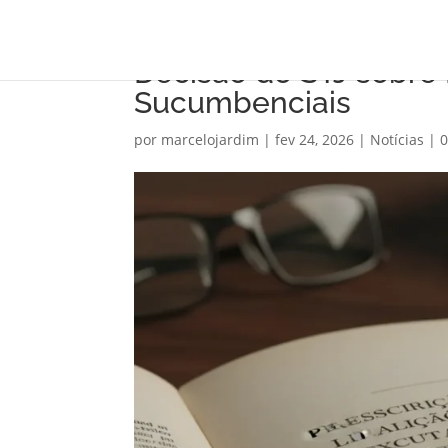
Decisão do STJ sobre
Sucumbenciais
por
marcelojardim
|
fev 24, 2026
|
Notícias
|
0