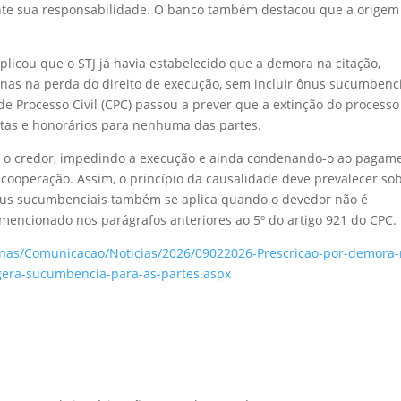
nte sua responsabilidade. O banco também destacou que a origem
xplicou que o STJ já havia estabelecido que a demora na citação,
nas na perda do direito de execução, sem incluir ônus sucumbenci
 de Processo Civil (CPC) passou a prever que a extinção do processo
stas e honorários para nenhuma das partes.
e o credor, impedindo a execução e ainda condenando-o ao pagam
da cooperação. Assim, o princípio da causalidade deve prevalecer so
nus sucumbenciais também se aplica quando o devedor não é
mencionado nos parágrafos anteriores ao 5º do artigo 921 do CPC.
aginas/Comunicacao/Noticias/2026/09022026-Prescricao-por-demora-
-gera-sucumbencia-para-as-partes.aspx