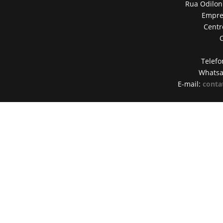
Rua Odilon
Empres
Centr
Telefo
Whats
E-mail:
conta