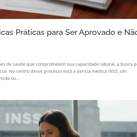
icas Práticas para Ser Aprovado e Nã
ções de saúde que comprometem sua capacidade laboral, a busca p
ial. No centro desse processo está a perícia médica INSS, um
ssão ou...