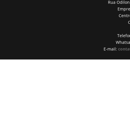
Rua Odilon
Empres
Centr
Telefo
Whats
E-mail:
conta