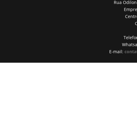
Rua Odilon
Empres
Centr
Telefo
Whats
E-mail:
conta