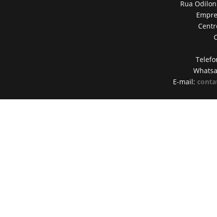
Rua Odilon
Empres
Centr
Telefo
Whats
E-mail:
conta