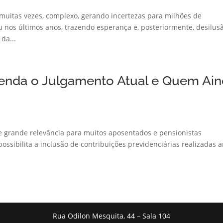
, muitas vezes, complexo, gerando incertezas para milhões de
nos últimos anos, trazendo esperança e, posteriormente, desilus
da...
tenda o Julgamento Atual e Quem Ai
e grande relevância para muitos aposentados e pensionistas
possibilita a inclusão de contribuições previdenciárias realizadas 
Rua Odilon Mesquita, 44 – Sala 104