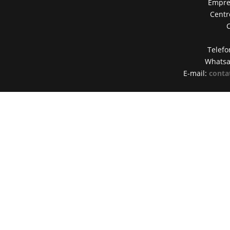
Empres
Centr
Telefo
Whats
E-mail:
conta