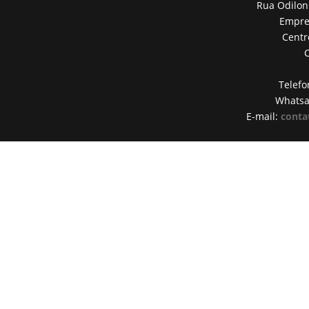
Rua Odilon
Empres
Centr
Telefo
Whats
E-mail:
conta