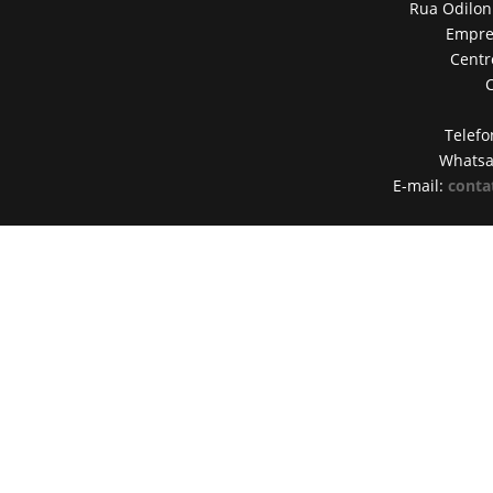
Rua Odilon
Empres
Centr
Telefo
Whats
E-mail:
conta