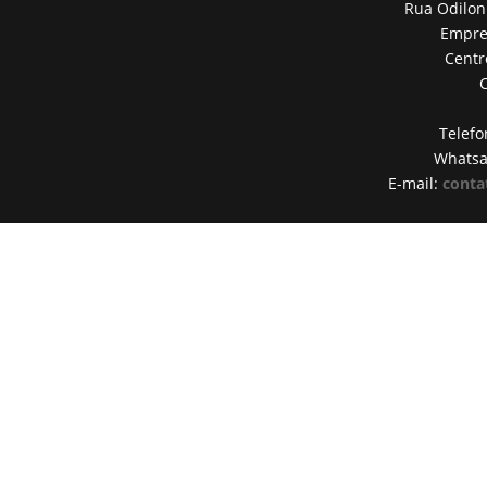
Rua Odilon
Empres
Centr
Telefo
Whats
E-mail:
conta