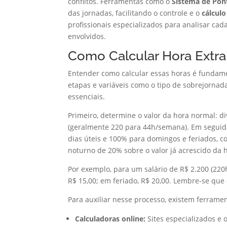
conflitos. Ferramentas como o
Sistema de Pon
das jornadas, facilitando o controle e o
cálculo
profissionais especializados para analisar cada
envolvidos.
Como Calcular Hora Extra
Entender como calcular essas horas é fundamen
etapas e variáveis como o tipo de sobrejornada
essenciais.
Primeiro, determine o valor da hora normal: d
(geralmente 220 para 44h/semana). Em seguida
dias úteis e 100% para domingos e feriados, c
noturno de 20% sobre o valor já acrescido da h
Por exemplo, para um salário de R$ 2.200 (220h
R$ 15,00; em feriado, R$ 20,00. Lembre-se que
Para auxiliar nesse processo, existem ferramen
Calculadoras online:
Sites especializados e 