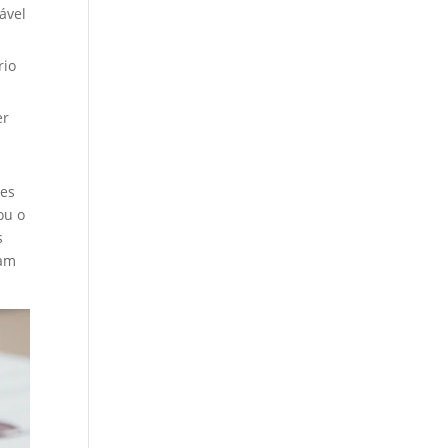
ável
rio
er
res
ou o
s
jam