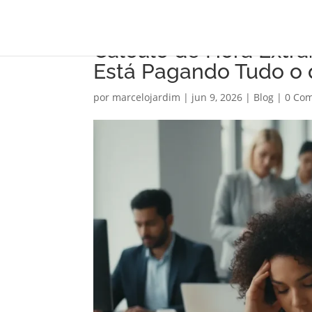
Cálculo de Hora Extr
Está Pagando Tudo o
por
marcelojardim
|
jun 9, 2026
|
Blog
|
0 Com