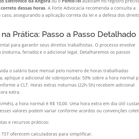
to Eletrônico da Ahgora
ou o
PontoTel
auxiliam no registro precis
 correto dessas horas
. A Forte Advocacia recomenda a consulta a
 caso, assegurando a aplicação correta da lei e a defesa dos direit
 na Prática: Passo a Passo Detalhado
tal para garantir seus direitos trabalhistas. O processo envolve
 (noturna, feriado) e o adicional legal. Detalharemos os passos
ivida o salário base mensal pelo número de horas trabalhadas
, aplique o adicional de sobrejornada: 50% sobre a hora normal 
onforme a CLT. Horas extras noturnas (22h-5h) recebem adicional
ora extra.
/mês), a hora normal é R$ 10,00. Uma hora extra em dia útil custa
 esses valores podem variar conforme acordos ou convenções colet
tas e recursos práticos:
o TST oferecem calculadoras para simplificar.