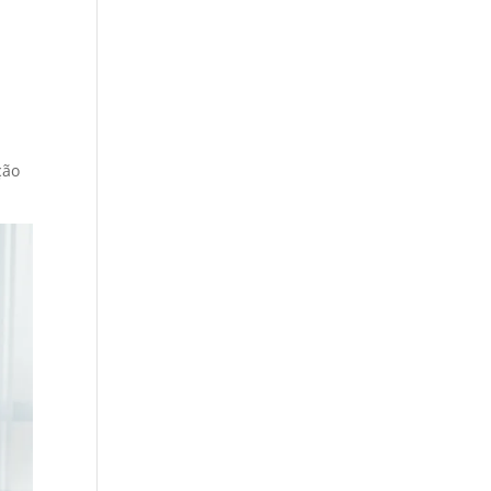
e
ção