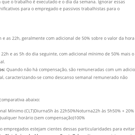
 que o trabalho é executado e o dia da semana. Ignorar essas
nificativos para o empregado e passivos trabalhistas para o
h e as 22h, geralmente com adicional de 50% sobre o valor da hora
 22h e as 5h do dia seguinte, com adicional mínimo de 50% mais o
al.
os:
Quando não há compensação, são remuneradas com um adicio
al, caracterizando-se como descanso semanal remunerado não
 comparativa abaixo:
cional Mínimo (CLT)Diurna5h às 22h50%Noturna22h às 5h50% + 20%
sQualquer horário (sem compensação)100%
 empregados estejam cientes dessas particularidades para evitar