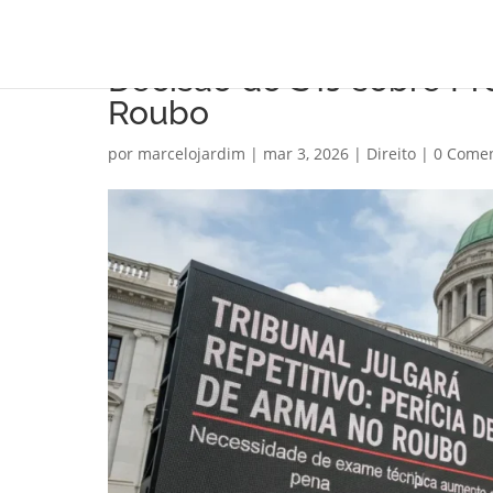
Decisão do STJ sobre P
Roubo
por
marcelojardim
|
mar 3, 2026
|
Direito
|
0 Comen