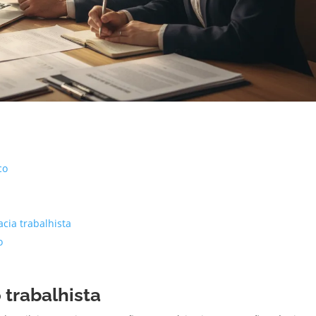
co
cia trabalhista
o
trabalhista