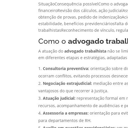
SituaçãoConsequência possívelComo o advoga
financeiroRevisão dos cálculos, ação judicial
obtenção de provas, pedido de indenizaçãoAc
estabilidade, benefícios previdenciáriosFalta d
trabalhistasReconhecimento de vínculo, regul
Como o
advogado trabal
A atuação do
advogado trabalhista
não se lim
em diferentes etapas e estratégias, adaptadas
Consultoria preventiva:
orientação sobre di
ocorram conflitos, evitando processos desnece
Negociação extrajudicial:
mediação entre as
vantajosos do que recorrer à Justiça.
Atuação judicial:
representação formal em re
recursos, acompanhamento de audiências e pe
Assessoria a empresas:
orientação para evi
para departamentos de RH.
Auxílio em questões previdenciárias:
em mui