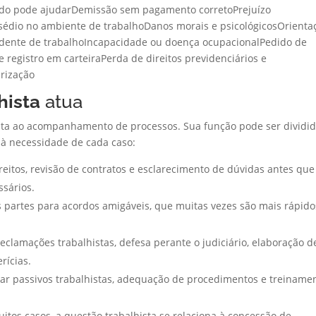
do pode ajudarDemissão sem pagamento corretoPrejuízo
Assédio no ambiente de trabalhoDanos morais e psicológicosOrienta
idente de trabalhoIncapacidade ou doença ocupacionalPedido de
e registro em carteiraPerda de direitos previdenciários e
arização
hista
atua
ita ao acompanhamento de processos. Sua função pode ser dividi
 à necessidade de cada caso:
reitos, revisão de contratos e esclarecimento de dúvidas antes que
ssários.
 partes para acordos amigáveis, que muitas vezes são mais rápido
clamações trabalhistas, defesa perante o judiciário, elaboração d
rícias.
tar passivos trabalhistas, adequação de procedimentos e treiname
tos casos, a questão trabalhista se relaciona à concessão de