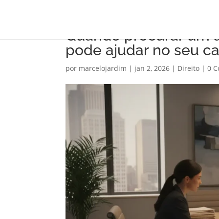
Quando procurar um a
pode ajudar no seu c
por
marcelojardim
|
jan 2, 2026
|
Direito
|
0 C