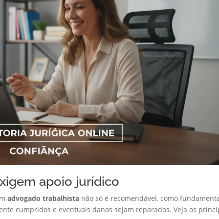
exigem apoio jurídico
 um
advogado trabalhista
não só é recomendável, como fundamenta
ente cumpridos e eventuais danos sejam reparados. Veja os princi