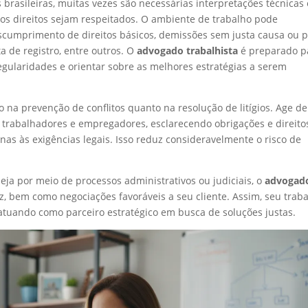
 brasileiras, muitas vezes são necessárias interpretações técnicas 
s direitos sejam respeitados. O ambiente de trabalho pode
escumprimento de direitos básicos, demissões sem justa causa ou 
ta de registro, entre outros. O
advogado trabalhista
é preparado p
rregularidades e orientar sobre as melhores estratégias a serem
na prevenção de conflitos quanto na resolução de litígios. Age de
 trabalhadores e empregadores, esclarecendo obrigações e direito
nas às exigências legais. Isso reduz consideravelmente o risco de
seja por meio de processos administrativos ou judiciais, o
advogad
z, bem como negociações favoráveis a seu cliente. Assim, seu trab
atuando como parceiro estratégico em busca de soluções justas.