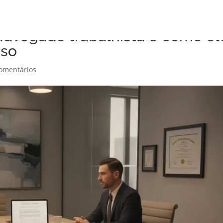
dvogado trabalhista e como el
aso
omentários