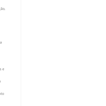
ção,
da
s e
e
nto