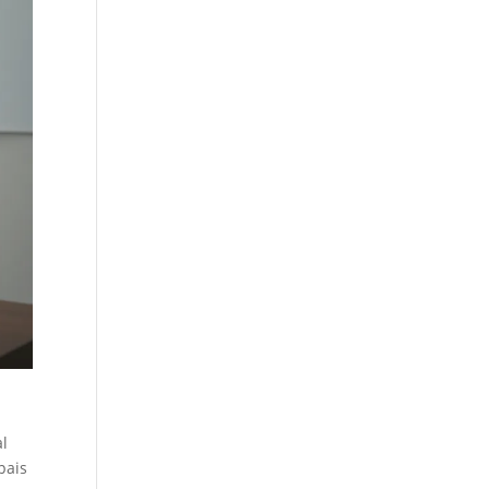
l
pais