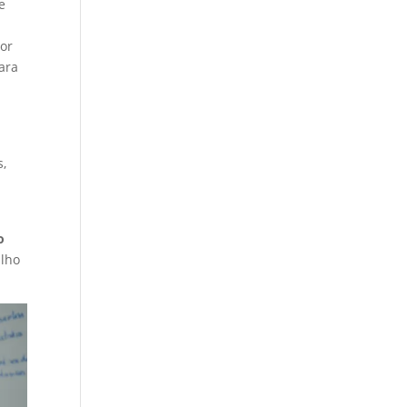
e
por
ara
s,
o
alho