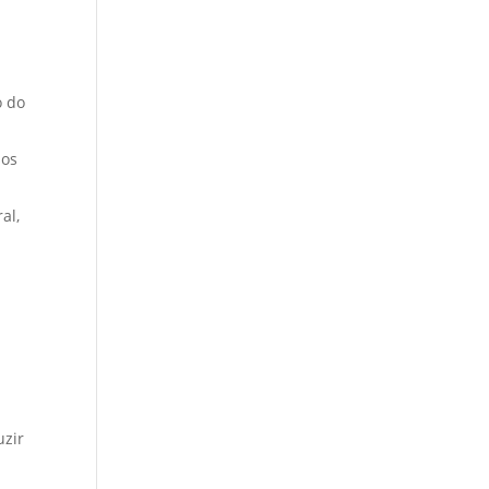
o do
sos
al,
uzir